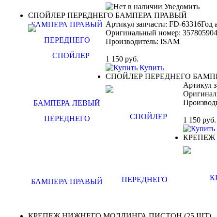
Уведомить
СПОЙЛЕР ПЕРЕДНЕГО БАМПЕРА ПРАВЫЙ
Артикул запчасти: FD-63316
Год 
Оригинальный номер:
35780590
Производитель:
ISAM
1 150
руб.
Купить
СПОЙЛЕР ПЕРЕДНЕГО БАМП
Артикул з
Оригинал
Производ
1 150
руб.
КРЕПЕЖ 
КРЕПЕЖ НИЖНЕГО МОЛДИНГА ПИСТОН (25 ШТ)