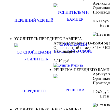
Артикул з
Оригинал
Производ
4 600
руб.
Нет в н
УСИЛИТЕЛЬ ПЕРЕДНЕГО БАМПЕРА
Артикул запчасти: FD-45505
Год 
Оригинальный номер:
35780710
Производитель:
API
3 810
руб.
Купить
РЕШЕТКА ПЕРЕДНЕГО БАМП
Артикул з
Оригинал
Производ
1 240
руб.
Нет в н
УСИЛИТЕЛЬ ПЕРЕДНЕГО БАМПЕРА