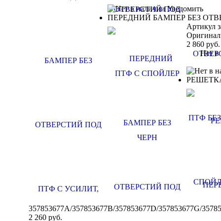
Уведомить
ПЕРЕДНИЙ БАМПЕР БЕЗ ОТВЕ
Артикул з
Оригинал
2 860
руб.
Нет в н
РЕШЕТК
357853677A/357853677B/357853677D/357853677G/3578
2 260
руб.