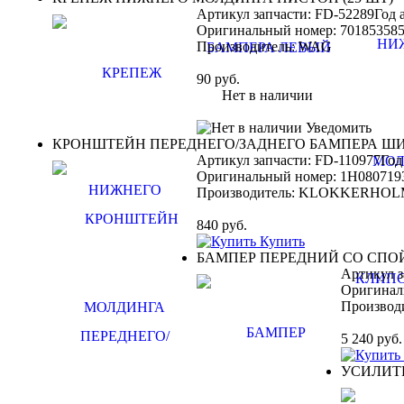
Артикул запчасти: FD-52289
Год 
Оригинальный номер:
70185358
Производитель:
WAG
90
руб.
Нет в наличии
Уведомить
КРОНШТЕЙН ПЕРЕДНЕГО/ЗАДНЕГО БАМПЕРА Ш
Артикул запчасти: FD-110977
Год
Оригинальный номер:
1H080719
Производитель:
KLOKKERHOL
840
руб.
Купить
БАМПЕР ПЕРЕДНИЙ СО СПОЙ
Артикул з
Оригинал
Производ
5 240
руб.
УСИЛИТЕ