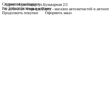
Системное сообщение:
Адрес: г.Краснодар, ул.Бульварная 2/2
Вы добавили товар в корзину
© 2011-2026 Форвард Партс - магазин автозапчастей и автооп
Продолжить покупки
Оформить заказ