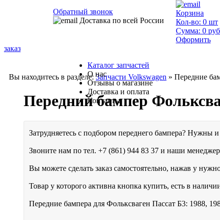
Обратный звонок
Корзина
Доставка по всей России
Кол-во:
0
шт
Сумма:
0
руб
Оформить
заказ
Каталог запчастей
О нас
Вы находитесь в разделе:
Запчасти Volkswagen
» Передние бам
Отзывы о магазине
Доставка и оплата
Передний бампер Фольксва
Контакты
Затрудняетесь с подбором переднего бампера? Нужны и
Звоните нам по тел.
+7 (861) 944 83 37
и наши менеджер
Вы можете сделать заказ самостоятельно, нажав у нужн
Товар у которого активна кнопка купить, есть в наличии
Передние бампера для Фольксваген Пассат Б3: 1988, 1989