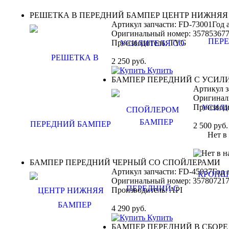
РЕШЕТКА В ПЕРЕДНИЙ БАМПЕР ЦЕНТР НИЖНЯЯ
Артикул запчасти: FD-73001
Год 
Оригинальный номер:
35785367
Производитель:
TYG
2 250
руб.
Купить
БАМПЕР ПЕРЕДНИЙ С УСИЛ
Артикул з
Оригинал
Производ
2 500
руб.
Нет в н
БАМПЕР ПЕРЕДНИЙ ЧЕРНЫЙ СО СПОЙЛЕРАМИ
Артикул запчасти: FD-45037
Год 
Оригинальный номер:
35780721
Производитель:
API
4 290
руб.
Купить
БАМПЕР ПЕРЕДНИЙ В СБОРЕ