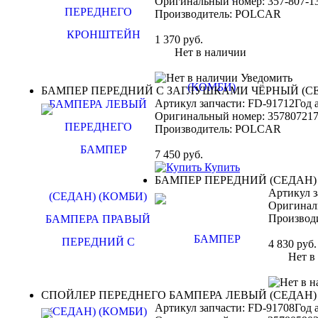
Оригинальный номер:
357-807-1
Производитель:
POLCAR
1 370
руб.
Нет в наличии
Уведомить
БАМПЕР ПЕРЕДНИЙ С ЗАГЛУШКАМИ ЧЁРНЫЙ (СЕ
Артикул запчасти: FD-91712
Год 
Оригинальный номер:
35780721
Производитель:
POLCAR
7 450
руб.
Купить
БАМПЕР ПЕРЕДНИЙ (СЕДАН)
Артикул з
Оригинал
Производ
4 830
руб.
Нет в н
СПОЙЛЕР ПЕРЕДНЕГО БАМПЕРА ЛЕВЫЙ (СЕДАН)
Артикул запчасти: FD-91708
Год 