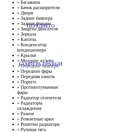
»
Багажник
»
Бачок расширителя
»
Двери
»
Задние бампера
»
Задние фонари
»
Защиты двигателя
»
Зеркала
»
Капоты
»
Конденсатор
кондиционера
»
Крылья
»
Молдинг кузова
» Передние бампера
»
Передние фары
»
Передняя панель
»
Пороги
»
Противотуманные
фары
»
Радиатор отопителя
»
Радиаторы
охлаждения
»
Разное
»
Ремонтные арки
»
Решетки радиатора
»
Рулевая тяга