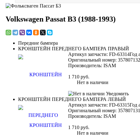
Volkswagen Passat B3 (1988-1993)
Передние бампера
КРОНШТЕЙН ПЕРЕДНЕГО БАМПЕРА ПРАВЫЙ
Артикул запчасти: FD-63314
Год 
Оригинальный номер:
35780713
Производитель:
ISAM
1 710
руб.
Нет в наличии
Уведомить
КРОНШТЕЙН ПЕРЕДНЕГО БАМПЕРА ЛЕВЫЙ
Артикул запчасти: FD-63315
Год 
Оригинальный номер:
35780713
Производитель:
ISAM
1 710
руб.
Нет в наличии