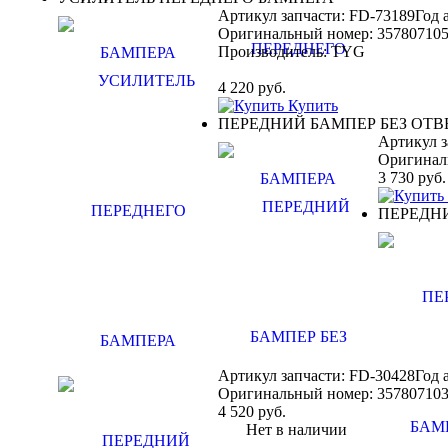
Артикул запчасти: FD-73189
Год 
Оригинальный номер:
35780710
Производитель:
TYG
4 220
руб.
Купить
ПЕРЕДНИЙ БАМПЕР БЕЗ ОТВ
Артикул з
Оригинал
3 730
руб.
ПЕРЕДНИ
Артикул запчасти: FD-30428
Год 
Оригинальный номер:
35780710
4 520
руб.
Нет в наличии