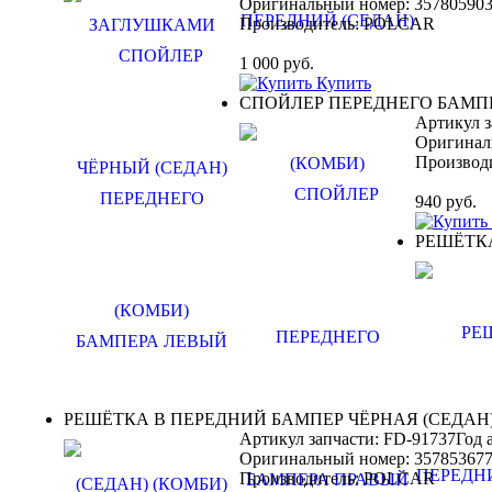
Оригинальный номер:
35780590
Производитель:
POLCAR
1 000
руб.
Купить
СПОЙЛЕР ПЕРЕДНЕГО БАМПЕ
Артикул з
Оригинал
Производ
940
руб.
РЕШЁТКА
РЕШЁТКА В ПЕРЕДНИЙ БАМПЕР ЧЁРНАЯ (СЕДАН)
Артикул запчасти: FD-91737
Год 
Оригинальный номер:
35785367
Производитель:
POLCAR