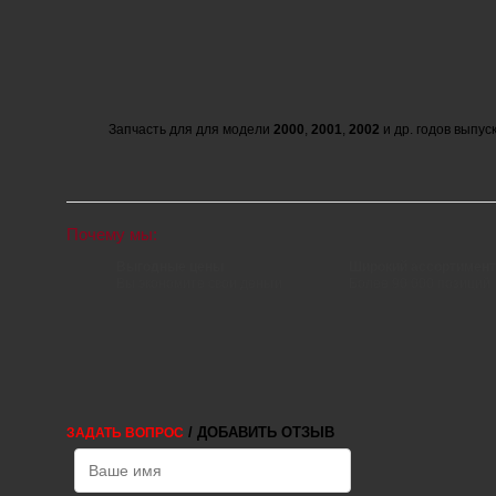
Запчасть для для модели
2000
,
2001
,
2002
и др. годов выпуск
Почему мы:
Выгодные цены
Широкий ассортимент
Вы экономите свои деньги
Более 90 000 позиций
/ ДОБАВИТЬ ОТЗЫВ
ЗАДАТЬ ВОПРОС